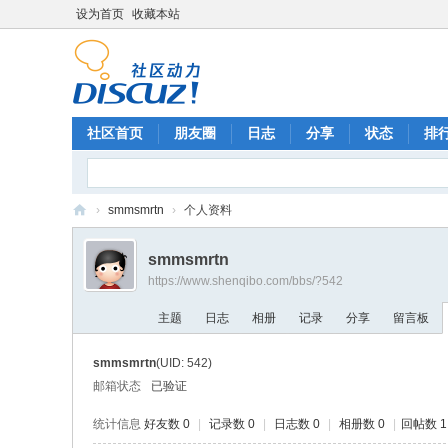
设为首页
收藏本站
社区首页
朋友圈
日志
分享
状态
排
›
smmsmrtn
›
个人资料
神
smmsmrtn
奇
https://www.shenqibo.com/bbs/?542
波
主题
日志
相册
记录
分享
留言板
游
戏
smmsmrtn
(UID: 542)
网
邮箱状态
已验证
统计信息
好友数 0
|
记录数 0
|
日志数 0
|
相册数 0
|
回帖数 1