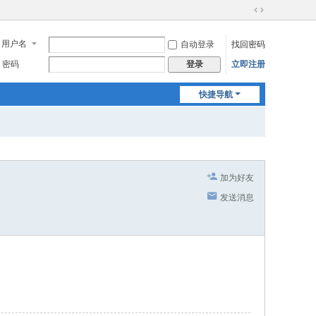
切
换
用户名
自动登录
找回密码
到
宽
密码
立即注册
登录
版
快捷导航
加为好友
发送消息