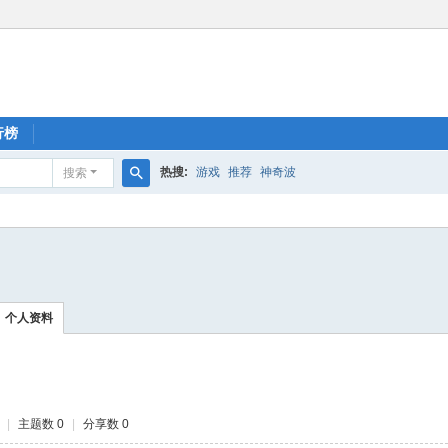
行榜
热搜:
游戏
推荐
神奇波
搜索
搜
索
个人资料
|
主题数 0
|
分享数 0