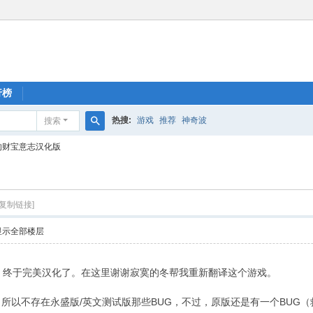
行榜
热搜:
游戏
推荐
神奇波
搜索
搜
的财宝意志汉化版
索
[复制链接]
显示全部楼层
间，终于完美汉化了。在这里谢谢寂寞的冬帮我重新翻译这个游戏。
所以不存在永盛版/英文测试版那些BUG，不过，原版还是有一个BUG