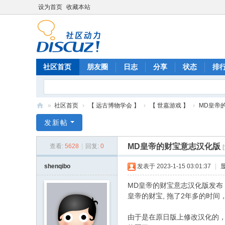
设为首页
收藏本站
社区首页
朋友圈
日志
分享
状态
排
»
社区首页
›
【 远古博物学会 】
›
【 世嘉游戏 】
›
MD皇帝
神
发新帖
奇
MD皇帝的财宝意志汉化版
查看:
5628
|
回复:
0
波
游
shenqibo
发表于 2023-1-15 03:01:37
|
戏
MD皇帝的财宝意志汉化版发布
网
皇帝的财宝, 拖了2年多的时
由于是在原日版上修改汉化的，