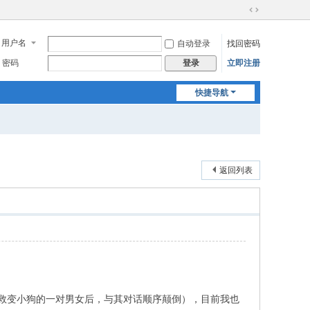
切
换
用户名
自动登录
找回密码
到
宽
密码
立即注册
登录
版
快捷导航
返回列表
（救变小狗的一对男女后，与其对话顺序颠倒），目前我也