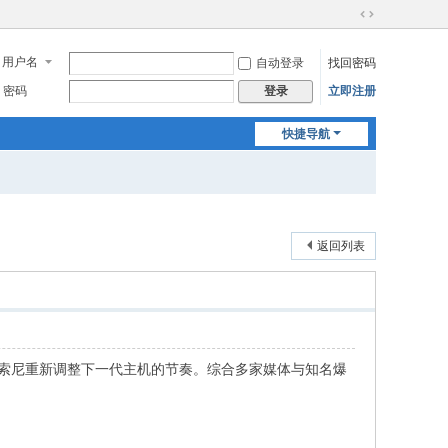
切
换
用户名
自动登录
找回密码
到
宽
密码
立即注册
登录
版
快捷导航
返回列表
使索尼重新调整下一代主机的节奏。综合多家媒体与知名爆