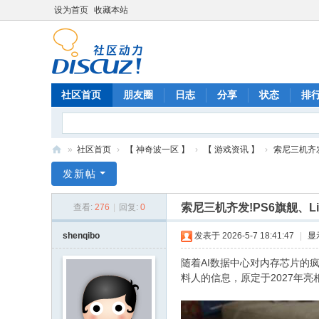
设为首页
收藏本站
社区首页
朋友圈
日志
分享
状态
排
»
社区首页
›
【 神奇波一区 】
›
【 游戏资讯 】
›
索尼三机齐发
神
发新帖
奇
索尼三机齐发!PS6旗舰、L
查看:
276
|
回复:
0
波
游
shenqibo
发表于 2026-5-7 18:41:47
|
显
戏
随着AI数据中心对内存芯片的
网
料人的信息，原定于2027年亮相