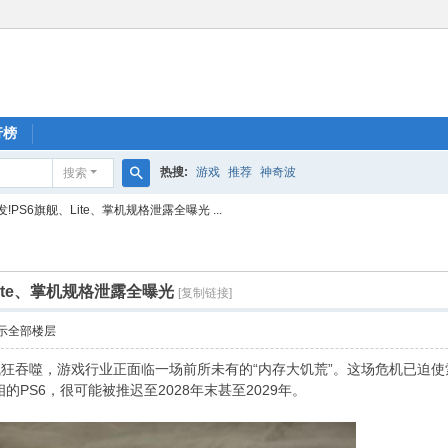
行榜
热搜:
游戏
推荐
神奇波
搜索
搜
!PS6旗舰、Lite、掌机规格泄露全曝光 ...
索
ite、掌机规格泄露全曝光
[复制链接]
示全部楼层
疯狂吞噬，游戏行业正面临一场前所未有的“内存大饥荒”。这场危机已迫
的PS6，很可能被推迟至2028年末甚至2029年。