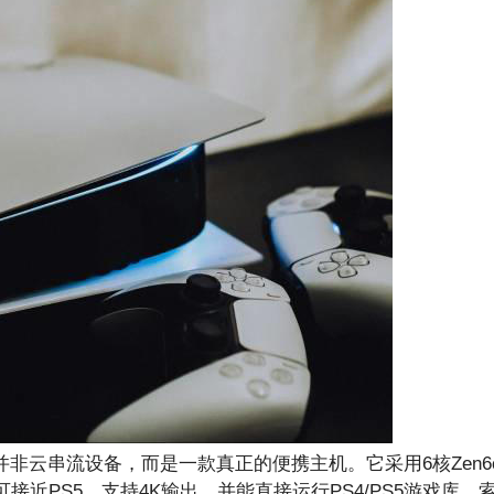
is的掌机并非云串流设备，而是一款真正的便携主机。它采用6核Ze
近PS5，支持4K输出，并能直接运行PS4/PS5游戏库。索尼