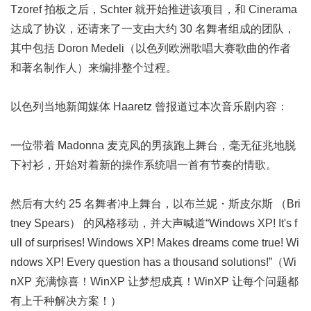
Tzoref 拍板之后，Schter 就开始推进该项目，和 Cinerama
达成了协议，还请来了一支由大约 30 名舞者组成的团队，
其中包括 Doron Medeli（以色列欧洲歌唱大赛歌曲的作者
和著名制作人）来编排整个过程。
以色列当地新闻媒体 Haaretz 曾报道过本次音乐剧内容：
一位带着 Madonna 麦克风的男孩跑上舞台，毫无征兆地脱
下衬衫，开始对着新的操作系统唱一首有节奏的情歌。
然后有大约 25 名舞者冲上舞台，以布兰妮・斯皮尔斯 （Bri
tney Spears） 的风格移动，并大声喊道“Windows XP! It's f
ull of surprises! Windows XP! Makes dreams come true! Wi
ndows XP! Every question has a thousand solutions!”（Wi
nXP 充满惊喜！WinXP 让梦想成真！WinXP 让每个问题都
有上千种解决方案！）