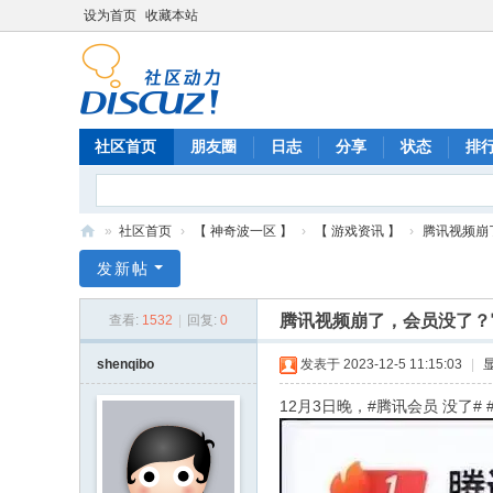
设为首页
收藏本站
社区首页
朋友圈
日志
分享
状态
排
»
社区首页
›
【 神奇波一区 】
›
【 游戏资讯 】
›
腾讯视频崩了
神
发新帖
奇
腾讯视频崩了，会员没了？
查看:
1532
|
回复:
0
波
游
shenqibo
发表于 2023-12-5 11:15:03
|
戏
12月3日晚，#腾讯会员 没了
网