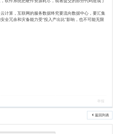
应，软件系统把硬件资源耗尽，或者提交的部分代码造成了
是云计算，互联网的服务数据终究要流向数据中心，要汇集
安全冗余和灾备能力受“投入产出比”影响，也不可能无限
。
举报
返回列表