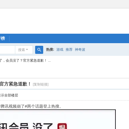
行榜
热搜:
游戏
推荐
神奇波
搜索
搜
，会员没了？官方紧急道歉！ ...
索
官方紧急道歉！
[复制链接]
显示全部楼层
# #腾讯视频崩了#两个话题登上热搜。